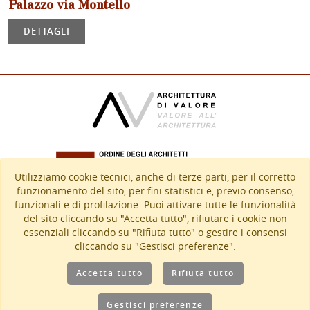
Palazzo via Montello
DETTAGLI
Utilizziamo cookie tecnici, anche di terze parti, per il corretto
funzionamento del sito, per fini statistici e, previo consenso,
Via Montello, 4 – 61121 PESARO (PU)
funzionali e di profilazione. Puoi attivare tutte le funzionalità
Tel:
+39 0721 370080
del sito cliccando su "Accetta tutto", rifiutare i cookie non
architetti@pesaro.archiworld.it
-
info@pesaro.archiworld.it
essenziali cliccando su "Rifiuta tutto" o gestire i consensi
P.E.C.:
oappc.pesaro-urbino@archiworldpec.it
cliccando su "Gestisci preferenze".
www.architettipesarourbino.com
Accetta tutto
Rifiuta tutto
Privacy Policy
&
Cookie Policy
(
gestisci preferenze
)
Gestisci preferenze